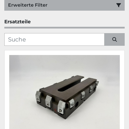
Erweiterte Filter
Ersatzteile
Kategorie
Hersteller
Sortieren nach
Modell