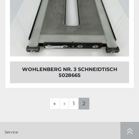
WOHLENBERG NR. 3 SCHNEIDTISCH
5028665
«
‹
1
2
Service