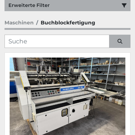
Erweiterte Filter
Maschinen
Buchblockfertigung
Kategorie
Hersteller
Sortieren nach
Modell