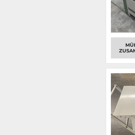
MÜL
ZUSA