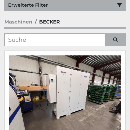
Erweiterte Filter
Maschinen
BECKER
Kategorie
Hersteller
Sortieren nach
Modell