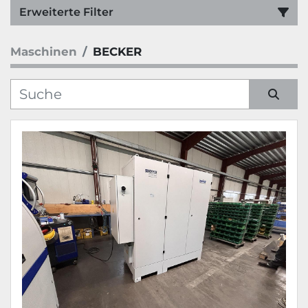
Erweiterte Filter
Maschinen
BECKER
Kategorie
Hersteller
Sortieren nach
Modell