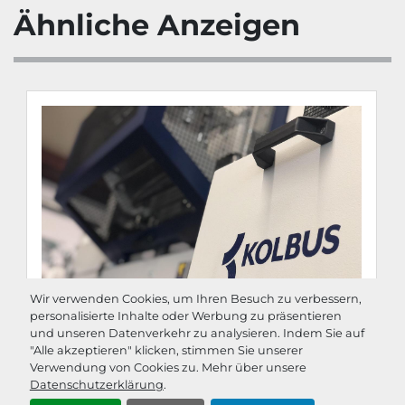
Vorschmelzgerät, beheizter 
Ähnliche Anzeigen
Leimauftragswalze und Schaberwalze
Nutzenzylinder mit Greifern und 
auswechselbaren Matrizenblechen 
(inkl.
5 x 500 mm, 5 x 720 mm und 10 x 
Gummimatrize)
Viskositätssteuergerät für die 
automatische Wasserzufuhr zur 
gleichbleibenden Viskosität des 
Leimes mit Pumpe und 
Wasserbehälter zum manuellen 
Befüllen
Einrichtung zum Spiegelkleben mit 
Heißleim
Wir verwenden Cookies, um Ihren Besuch zu verbessern,
Anrolleinrichtung zur faltenfreien 
personalisierte Inhalte oder Werbung zu präsentieren
und unseren Datenverkehr zu analysieren. Indem Sie auf
Verbindung des Überzugsmaterials 
"Alle akzeptieren" klicken, stimmen Sie unserer
mit Pappen und Rückeneinlage
Verwendung von Cookies zu. Mehr über unsere
Einrichtung für wattierte Decken
Datenschutzerklärung
.
KOLBUS PE 312
Automatischer Deckenzähler