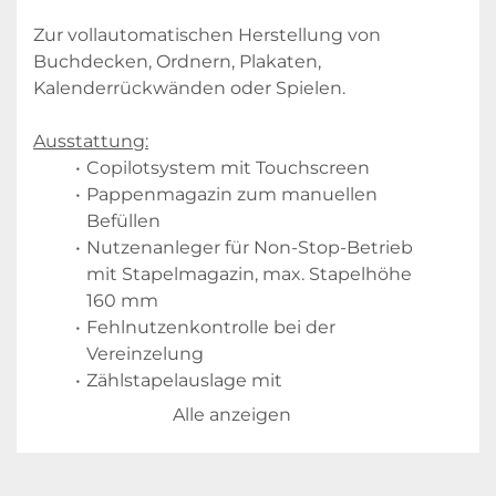
Zur vollautomatischen Herstellung von 
Buchdecken, Ordnern, Plakaten, 
Kalenderrückwänden oder Spielen.
Ausstattung:
Copilotsystem mit Touchscreen
Pappenmagazin zum manuellen 
Befüllen
Nutzenanleger für Non-Stop-Betrieb 
mit Stapelmagazin, max. Stapelhöhe 
160 mm
Fehlnutzenkontrolle bei der 
Vereinzelung
Zählstapelauslage mit 
Rollenbahnausfuhr
Alle anzeigen
Ausfahrbares Leimwerk für 
Heißleimverarbeitung mit 
Leimaufbereitung im 