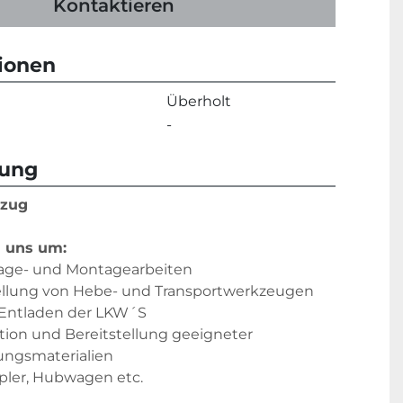
Kontaktieren
tionen
Überholt
-
bung
zug
 uns um:
ge- und Montagearbeiten
ellung von Hebe- und Transportwerkzeugen 
 Entladen der LKW´S
tion und Bereitstellung geeigneter 
ungsmaterialien
pler, Hubwagen etc.