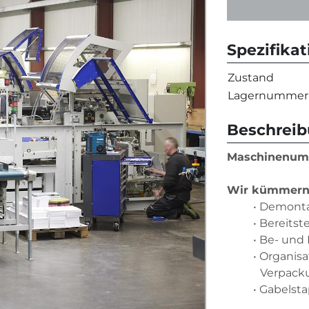
Spezifika
Zustand
Lagernummer
Beschrei
Maschinenum
Wir kümmern
Demonta
Bereitst
Be- und
Organisa
Verpack
Gabelsta