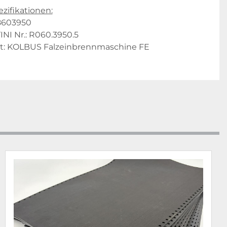
zifikationen:
8603950
I Nr.: R060.3950.5
t: KOLBUS Falzeinbrennmaschine FE 