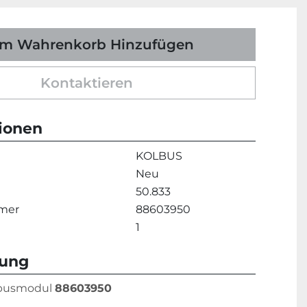
m Wahrenkorb Hinzufügen
Kontaktieren
tionen
KOLBUS
Neu
50.833
mmer
88603950
1
bung
ibusmodul 
88603950