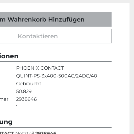
m Wahrenkorb Hinzufügen
Kontaktieren
tionen
PHOENIX CONTACT
QUINT-PS-3x400-500AC/24DC/40
Gebraucht
50.829
mmer
2938646
1
bung
NTACT
 Netzteil 
2938646