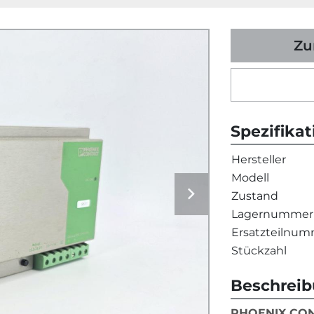
Zu
Spezifika
Hersteller
Modell
Zustand
Lagernummer
Ersatzteilnu
Stückzahl
Beschrei
PHOENIX CO