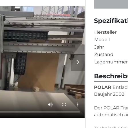
Spezifika
Hersteller
Modell
Jahr
Zustand
Lagernummer
Beschrei
POLAR 
Entlad
Baujahr 2002
Der POLAR Tran
automatisch au