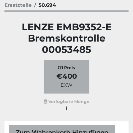
Ersatzteile
50.694
LENZE EMB9352-E
Bremskontrolle
00053485
Preis
€400
EXW
Verfügbare Menge
1
Zum Wahrenkorb Hinzufügen