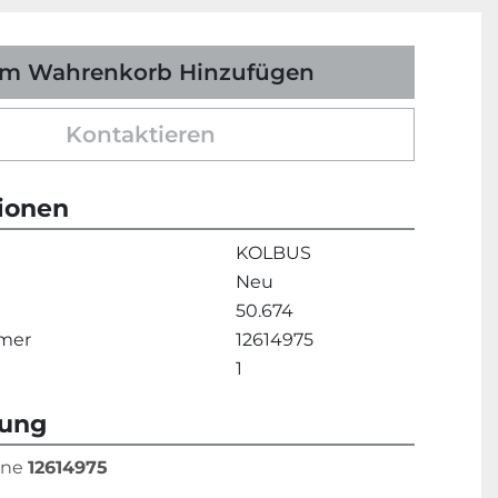
m Wahrenkorb Hinzufügen
Kontaktieren
tionen
KOLBUS
Neu
50.674
mmer
12614975
1
bung
ene 
12614975