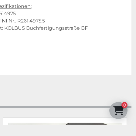
zifikationen:
2614975
I Nr.: R261.4975.5
t: KOLBUS Buchfertigungsstraße BF
0