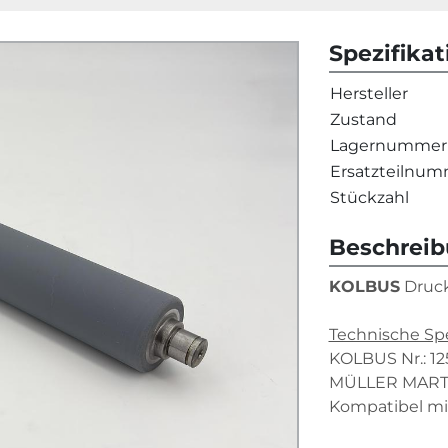
Spezifika
Hersteller
Zustand
Lagernummer
Ersatzteilnu
Stückzahl
Beschrei
KOLBUS
 Druc
Technische Spe
KOLBUS Nr.: 1
MÜLLER MARTIN
Kompatibel mi