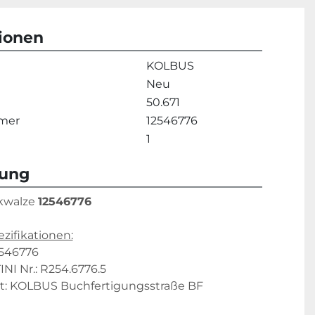
tionen
KOLBUS
Neu
50.671
mmer
12546776
1
bung
kwalze 
12546776
zifikationen:
2546776
I Nr.: R254.6776.5
t: KOLBUS Buchfertigungsstraße BF