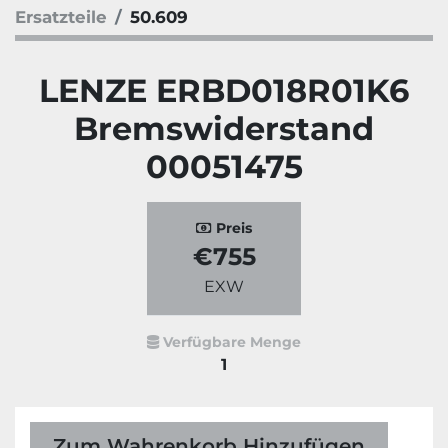
Ersatzteile
50.609
LENZE ERBD018R01K6
Bremswiderstand
00051475
Preis
€755
EXW
Verfügbare Menge
1
Zum Wahrenkorb Hinzufügen