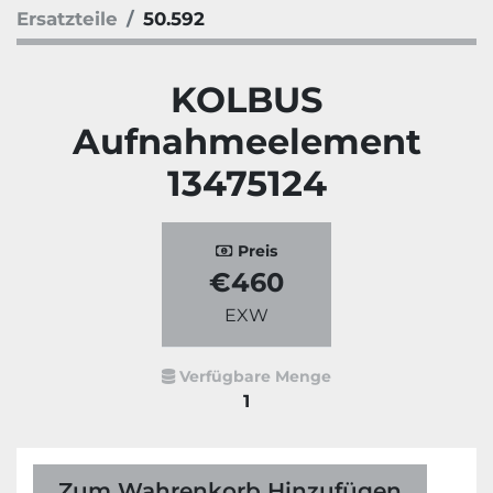
Ersatzteile
50.592
KOLBUS
Aufnahmeelement
13475124
Preis
€460
EXW
Verfügbare Menge
1
Zum Wahrenkorb Hinzufügen