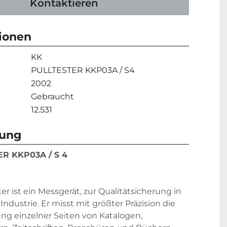
Kontaktieren
tionen
KK
PULLTESTER KKP03A / S4
2002
Gebraucht
12.531
bung
R KKP03A / S 4
er ist ein Messgerät, zur Qualitätsicherung in 
Industrie. Er misst mit größter Präzision die 
g einzelner Seiten von Katalogen, 