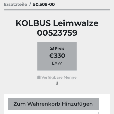
Ersatzteile
50.509-00
KOLBUS Leimwalze
00523759
Preis
€330
EXW
Verfügbare Menge
2
Zum Wahrenkorb Hinzufügen