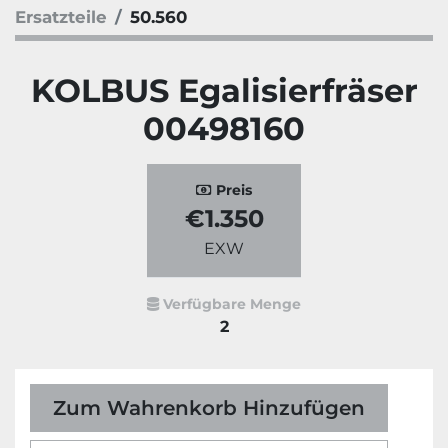
Ersatzteile
50.560
KOLBUS Egalisierfräser
00498160
Preis
€1.350
EXW
Verfügbare Menge
2
Zum Wahrenkorb Hinzufügen