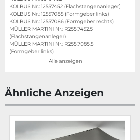
KOLBUS Nr.: 12557452 (Flachstangenanleger)
KOLBUS Nr.: 12557085 (Formgeber links)
KOLBUS Nr.: 12557086 (Formgeber rechts)
MÜLLER MARTINI Nr.: R255.7452.5 
(Flachstangenanleger)
MÜLLER MARTINI Nr.: R255.7085.5 
(Formgeber links)
MÜLLER MARTINI Nr.: R255.7086.5 
Alle anzeigen
(Formgeber rechts)
Kompatibel mit: KOLBUS 
Buchfertigungsstrasse BF 511, BF 512, BF 513, 
BF 524, BF 525, BF 526, BF 527
Ähnliche Anzeigen