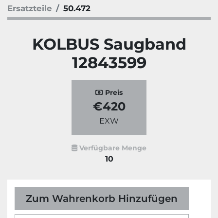
Ersatzteile
50.472
KOLBUS Saugband
12843599
Preis
€420
EXW
Verfügbare Menge
10
Zum Wahrenkorb Hinzufügen