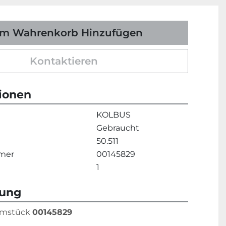
m Wahrenkorb Hinzufügen
Kontaktieren
tionen
KOLBUS
Gebraucht
50.511
mmer
00145829
1
bung
mstück 
00145829