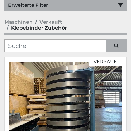
Erweiterte Filter
Maschinen
Verkauft
Kategorie
Klebebinder Zubehör
Hersteller
Sortieren nach
VERKAUFT
Modell