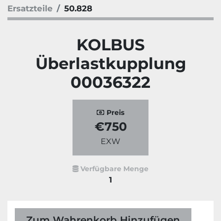
Ersatzteile
50.828
KOLBUS
Überlastkupplung
00036322
Preis
€750
EXW
Verfügbare Menge
1
Zum Wahrenkorb Hinzufügen