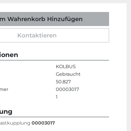
m Wahrenkorb Hinzufügen
Kontaktieren
tionen
KOLBUS
Gebraucht
50.827
mmer
00003017
1
bung
lastkupplung 
00003017