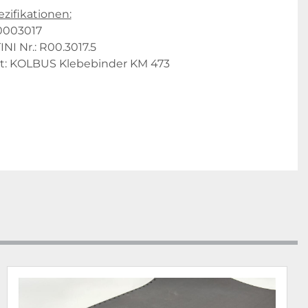
zifikationen:
0003017
I Nr.: R00.3017.5
t: KOLBUS Klebebinder KM 473