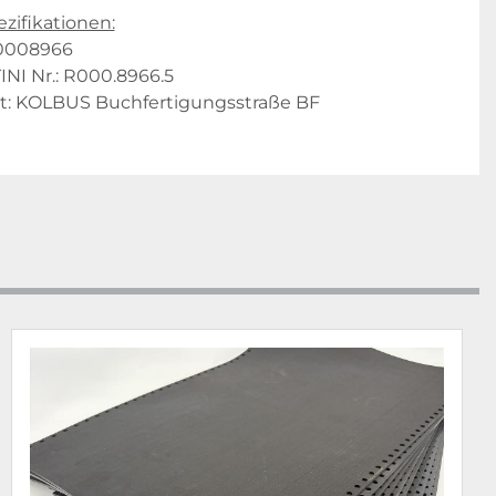
zifikationen:
00008966
I Nr.: R000.8966.5
t: KOLBUS Buchfertigungsstraße BF