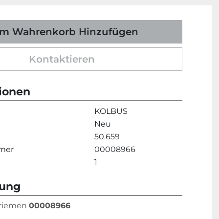
m Wahrenkorb Hinzufügen
Kontaktieren
tionen
KOLBUS
Neu
50.659
mmer
00008966
1
bung
riemen 
00008966