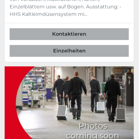
Fälzelanform- und Anreibestation
Einzelblättern usw. auf Bogen. Ausstattung: -
HHS Kaltleimdüsensystem mi...
Technische Spezifikationen: 
Mechanische Laufleistung: bis zu 70 
Takte/min
Kontaktieren
Formatbereich unbeschnitten und 
abgepresst max.: 510 x 320 x 80 mm
Einzelheiten
Formatbereich unbeschnitten und 
abgepresst min.: 100 x  90 x  3 mm
Trockenförderstrecke
Einspuriger Stehendtransport mit IR-
Heizung
180 Grad Kurve
Taktweiche
DNH 
Doppelniederhaltepresse
Doppelspuriger Durchlauf
Zwei parallel angeordnete 