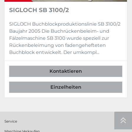
Pressstationen
SIGLOCH SB 3100/2
Gerade Ausfuhr
SIGLOCH Buchblockproduktionslinie SB 3100/2
Technische Spezifikationen:
Baujahr 2005 Die Buchrückenbeleim- und
Mechanische Laufleistung: bis zu 2 x 
Fälzelmaschine SB 3100 wurde speziell zur
40 = 80 Takte/min
Rückenbeleimung von fadengehefteten
Formatbereich unbeschnitten max.: 
Buchblock entwickelt. Der umkompl...
510 x 320 x 80 mm
Formatbereich unbeschnitten 
min.: 100 x  90 x  3 mm
Kontaktieren
SOLEMA ADAGIATORE SX
Einzelheiten
Niederlegvorrichtung
Niederlegen nach links
Service
Maschine Verkaufen