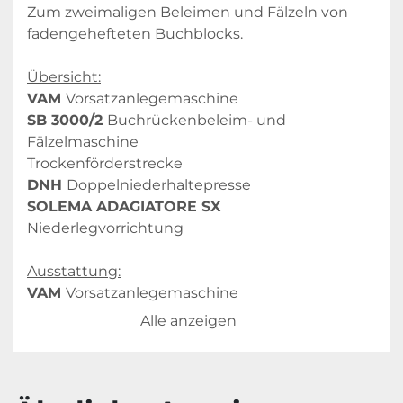
Zum zweimaligen Beleimen und Fälzeln von 
fadengehefteten Buchblocks.
Übersicht:
VAM 
Vorsatzanlegemaschine
SB 3000/2 
Buchrückenbeleim- und 
Fälzelmaschine
Trockenförderstrecke
DNH 
Doppelniederhaltepresse
SOLEMA ADAGIATORE SX
Niederlegvorrichtung
Ausstattung:
VAM 
Vorsatzanlegemaschine
Inline-Produktion
Alle anzeigen
Kaltleim Leimwerksystem
Gerade Ausfuhr
Technische Spezifikationen: