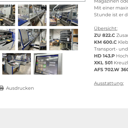
Magazinen ode
Mit einer maxi
Stunde ist er 
Übersicht:
ZU 822.C
 Zus
KM 600.C
 Kle
Transport- un
HD 143.P
 Hoch
XKL 501
 Kreuz
AFS 702.W 360
Ausstattung:
Ausdrucken
ZU 822.C
 Zus
Handanl
24 Stati
ATC 
und
Barcode