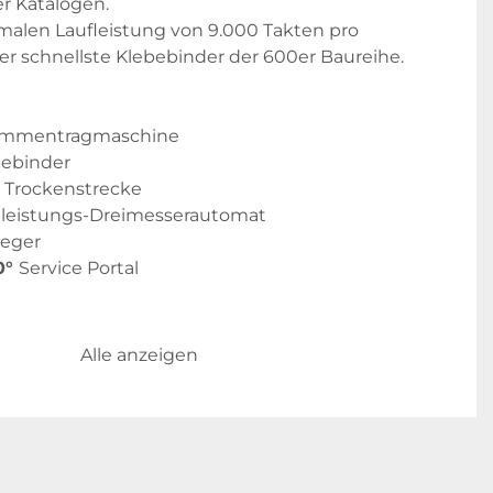
r Katalogen. 
malen Laufleistung von 9.000 Takten pro 
der schnellste Klebebinder der 600er Baureihe. 
ammentragmaschine
bebinder
d Trockenstrecke
leistungs-Dreimesserautomat
leger
° 
Service Portal
ammentragmaschine
Alle anzeigen
age
onen Grundgestell
24 Anleger mit automatischer Bogendickenkontrolle 
 Lagenerkennung (Bild- und Textmodus sowie 
modus)