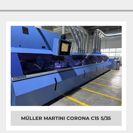
Ausschl
Verbind
Air Cente
KM 600.C
 Kle
36 Klam
Einfuhr 
Blockan
Rückenbe
2 Rücken
Zwische
Hotmelt
Premelt
PUR Rüc
NORDS
Absaug
2 Disper
MÜLLER MARTINI CORONA C15 S/35
Leimpu
Hotmelt