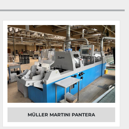
eusung 
AS 842 
nach links
ungselement zum Klebebinder
r 
VARIAIR
bebinder
mern
einschl. Kopplung ZU mit Handanlage
legeband
arbeitungsstation 
leimwerksstationen mit Infrarot 
ntrocknung
 Rückenleimwerk
er
 LH 375.B
kenleimwerk
ON
 Vorschmelzer und 
BEST FOR PUR
ung
sions Rückenleimwerke 
TWINFLEX
 mit 
MÜLLER MARTINI PANTERA
mpen
 Seitenleimwerk